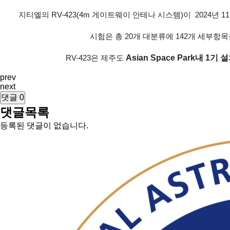
지티엘의
RV-423(4m
게이트웨이 안테나 시스템
)
이
2024
년
11
시험은 총
20
개 대분류에
142
개 세부항목
Asian Space Park
내
1
기 
RV-423
은 제주도
prev
next
댓글
0
댓글목록
등록된 댓글이 없습니다.