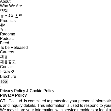
About
Who We Are
연혁
뉴스&이벤트
Products
4M
7m
Radome
Pedestal
Feed
To be Released
Careers
채용
채용공고
Contact
문의하기
Brochure
Top
Privacy Policy & Cookie Policy
Privacy Policy
GTL Co., Ltd. is committed to protecting your personal inform
r, and inquiry details. This information is used to respond to yo
We may share your information with service providers or legal aut