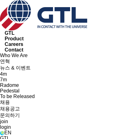
GTL
Product
Careers
Contact
Who We Are
연혁
뉴스 & 이벤트
4m
7m
Radome
Pedestal
To be Released
채용
채용공고
문의하기
join
login
EN
GTL