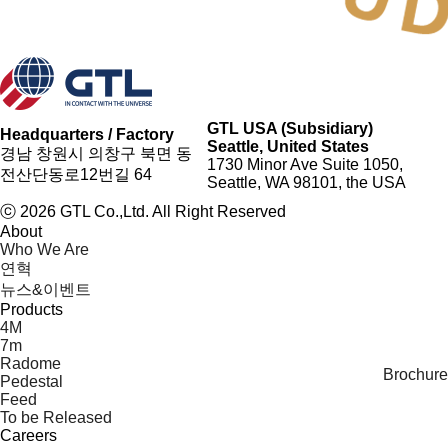
GTL USA (Subsidiary)
Headquarters / Factory
Seattle, United States
경남 창원시 의창구 북면 동
1730 Minor Ave Suite 1050,
전산단동로12번길 64
Seattle, WA 98101, the USA
ⓒ 2026 GTL Co.,Ltd. All Right Reserved
About
Who We Are
연혁
뉴스&이벤트
Products
4M
7m
Radome
Brochure
Pedestal
Feed
To be Released
Careers