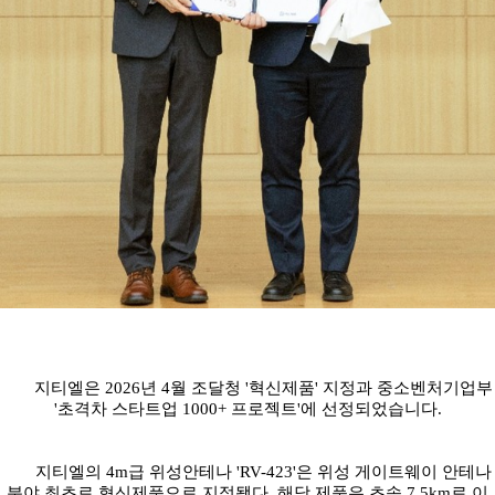
지티엘은
2026
년
4
월 조달청
'
혁신제품
'
지정과 중소벤처기업부
'
초격차 스타트업
1000+
프로젝트
'
에 선정되었습니다
.
지티엘의
4m
급 위성안테나
'RV-423'
은 위성 게이트웨이 안테나
분야 최초로 혁신제품으로 지정됐다
.
해당 제품은 초속
7.5km
로 이