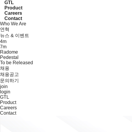
GTL
Product
Careers
Contact
Who We Are
연혁
뉴스 & 이벤트
4m
7m
Radome
Pedestal
To be Released
채용
채용공고
문의하기
join
login
GTL
Product
Careers
Contact