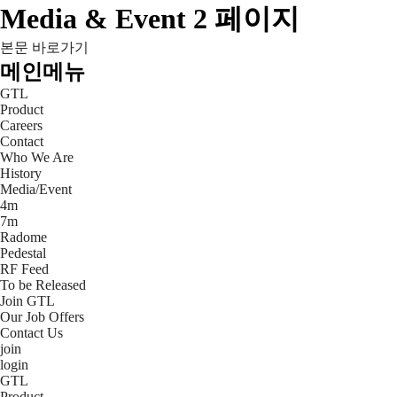
Media & Event 2 페이지
본문 바로가기
메인메뉴
GTL
Product
Careers
Contact
Who We Are
History
Media/Event
4m
7m
Radome
Pedestal
RF Feed
To be Released
Join GTL
Our Job Offers
Contact Us
join
login
GTL
Product