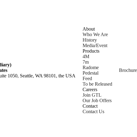
About
Who We Are
History
Media/Event
Products
4M
7m
iary)
Radome
ates
Brochure
Pedestal
ite 1050, Seattle, WA 98101, the USA
Feed
To be Released
Careers
Join GTL
Our Job Offers
Contact
Contact Us