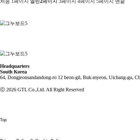
처음
1
페이지
열린
2
페이지
3
페이지
4
페이지
5
페이지
맨끝
Headquarters
South Korea
64, Dongjeonsandandong-ro 12 beon-gil, Buk-myeon, Uichang-gu, C
ⓒ 2026 GTL Co.,Ltd. All Right Reserved
Top