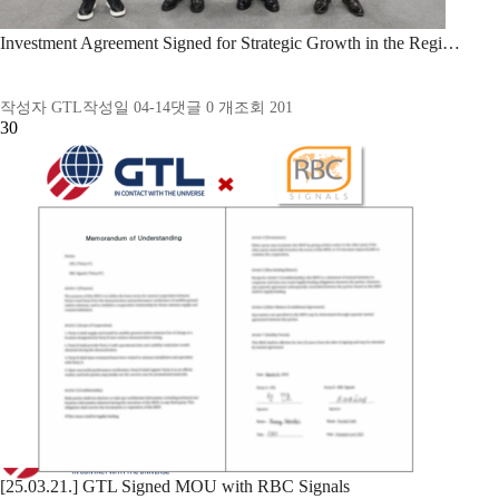
Investment Agreement Signed for Strategic Growth in the Regi…
작성자
GTL
작성일
04-14
댓글
0
개
조회
201
30
[25.03.21.] GTL Signed MOU with RBC Signals