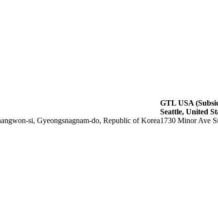
GTL USA (Subsid
Seattle, United St
hangwon-si, Gyeongsnagnam-do, Republic of Korea
1730 Minor Ave Su