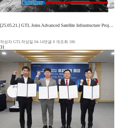
[25.05.21.] GTL Joins Advanced Satellite Infrastructure Proj…
작성자
GTL
작성일
04-14
댓글
0
개
조회
186
31